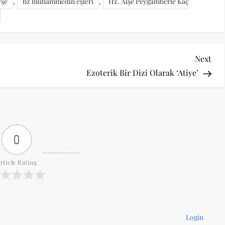
,
,
yşe
hz muhammedin eşleri
Hz. Aişe Peygamberle Kaç
Nex
Next
Pos
Ezoterik Bir Dizi Olarak ‘Atiye’
0
rticle Rating
Login