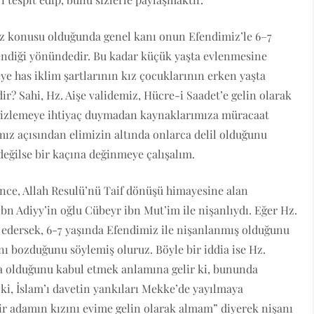
 söz konusu olduğunda genel kanı onun Efendimiz’le 6–7
lendiği yönündedir. Bu kadar küçük yaşta evlenmesine
eye has iklim şartlarının kız çocuklarının erken yaşta
ir? Sahi, Hz. Aişe validemiz, Hücre-i Saadet’e gelin olarak
 gizlemeye ihtiyaç duymadan kaynaklarımıza müracaat
mız açısından elimizin altında onlarca delil olduğunu
değilse bir kaçına değinmeye çalışalım.
nce, Allah Resulü’nü Taif dönüşü himayesine alan
bn Adiyy’in oğlu Cübeyr ibn Mut’im ile nişanlıydı. Eğer Hz.
l edersek, 6-7 yaşında Efendimiz ile nişanlanmış olduğunu
nı bozduğunu söylemiş oluruz. Böyle bir iddia ise Hz.
da olduğunu kabul etmek anlamına gelir ki, bununda
 ki, İslam’ı davetin yankıları Mekke’de yayılmaya
 adamın kızını evime gelin olarak almam” diyerek nişanı