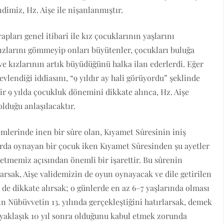
dimiz, Hz. Aişe ile nişanlanmıştır.
apları genel itibari ile kız çocuklarının yaşlarını
larını gömmeyip onları büyütenler, çocukları buluğa
e kızlarının artık büyüdüğünü halka ilan ederlerdi. Eğer
evlendiği iddiasını, “9 yıldır ay hali görüyordu” şeklinde
bir 9 yılda çocukluk dönemini dikkate alınca, Hz. Aişe
olduğu anlaşılacaktır.
emlerinde inen bir sûre olan, Kıyamet Sûresinin iniş
da oynayan bir çocuk iken Kıyamet Sûresinden şu ayetler
 etmemiz açısından önemli bir işarettir. Bu sûrenin
larsak, Aişe validemizin de oyun oynayacak ve dile getirilen
i de dikkate alırsak; o günlerde en az 6–7 yaşlarında olması
nin Nübüvvetin 13. yılında gerçekleştiğini hatırlarsak, demek
 yaklaşık 10 yıl sonra olduğunu kabul etmek zorunda