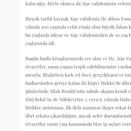
kalacağız. Böyle olunca da Aişe validemizin evlend
Birçok tarihi kaynak Aişe validemiz ile ablası Esm
yılında 100 yaşında vefat etmiş olan büyük İslam k
bu yaşlarda idiyse ve Aişe validemizden de 10 yaş b
yaşlarında idi.
Bugün hadis kitaplarımızda yer alan ve Hz. Aişe Val
rivayetler, onun yaşını tespit edebilmemize yardı
mesela; Risâletten kırk yıl önce gerçekleşen ve ta
hadisesinden geriye kalan iki kişiyi Mekke’de dil
günlerinde Allah Resûlü’nün sabah-akşam kendi ev
Ebû Bekir’in de Nübüvvetin 5. veya 6. yılında Hab
birlikte anlatması; ilk defa namazın ikişer rekat 
dört rekata çıkarıldığını, ancak sefer durumlarında
rivayetler onun yaşı konusunda bize ip uçları vere