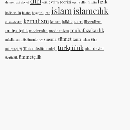
din
fizik
evrim teorisi
demokrasi
devlet
etik
eşcinsellik
filistin
islam
islamcılık
hadis usulü
hilafet
hoşgörü
iran
kemalizm
kuran
laiklik
liberalizm
islam devleti
LGBTİ
muhafazakarlık
milliyetçilik
modernite
modernizm
sünnet
sinema
tanrı
müslüman
müslümanlık
oy
teizm
türk
türkçülük
Türk müslümanlığı
ulus devlet
milliyetçiliği
ümmetçilik
özgürlük