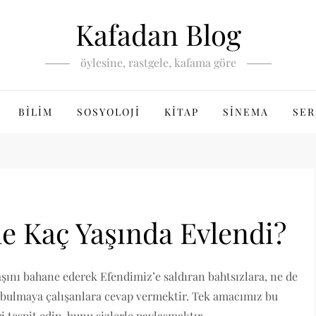
Kafadan Blog
öylesine, rastgele, kafama göre
BILIM
SOSYOLOJI
KITAP
SINEMA
SER
e Kaç Yaşında Evlendi?
ını bahane ederek Efendimiz’e saldıran bahtsızlara, ne de
f bulmaya çalışanlara cevap vermektir. Tek amacımız bu
 tespit edip, bunu sizlerle paylaşmaktır.