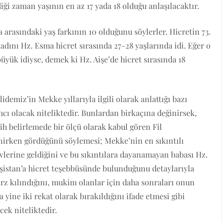
iği zaman yaşının en az 17 yada 18 olduğu anlaşılacaktır.
a arasındaki yaş farkının 10 olduğunu söylerler. Hicretin 73.
adını Hz. Esma hicret sırasında 27-28 yaşlarında idi. Eğer o
üyük idiyse, demek ki Hz. Aişe’de hicret sırasında 18
idemiz’in Mekke yıllarıyla ilgili olarak anlattığı bazı
mcı olacak niteliktedir. Bunlardan birkaçına değinirsek,
rih belirlemede bir ölçü olarak kabul gören Fil
enirken gördüğünü söylemesi; Mekke’nin en sıkıntılı
lerine geldiğini ve bu sıkıntılara dayanamayan babası Hz.
eşistan’a hicret teşebbüsünde bulunduğunu detaylarıyla
farz kılındığını, mukim olanlar için daha sonraları onun
 yine iki rekat olarak bırakıldığını ifade etmesi gibi
cek niteliktedir.