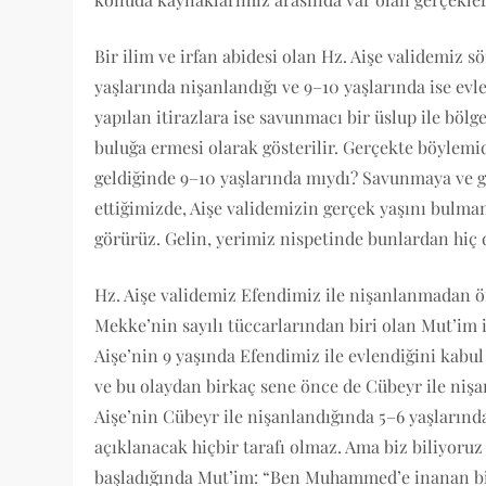
Bir ilim ve irfan abidesi olan Hz. Aişe validemiz
yaşlarında nişanlandığı ve 9–10 yaşlarında ise ev
yapılan itirazlara ise savunmacı bir üslup ile bölg
buluğa ermesi olarak gösterilir. Gerçekte böylemid
geldiğinde 9–10 yaşlarında mıydı? Savunmaya ve
ettiğimizde, Aişe validemizin gerçek yaşını bulma
görürüz. Gelin, yerimiz nispetinde bunlardan hiç 
Hz. Aişe validemiz Efendimiz ile nişanlanmadan ö
Mekke’nin sayılı tüccarlarından biri olan Mut’im i
Aişe’nin 9 yaşında Efendimiz ile evlendiğini kabu
ve bu olaydan birkaç sene önce de Cübeyr ile nişa
Aişe’nin Cübeyr ile nişanlandığında 5–6 yaşların
açıklanacak hiçbir tarafı olmaz. Ama biz biliyoruz
başladığında Mut’im: “Ben Muhammed’e inanan bir