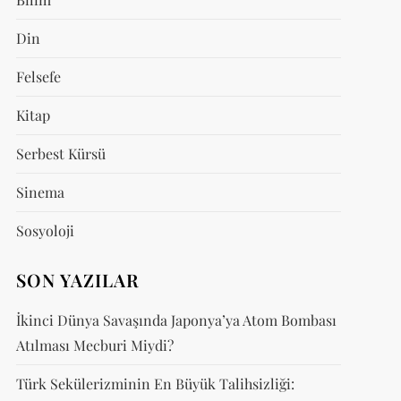
Din
Felsefe
Kitap
Serbest Kürsü
Sinema
Sosyoloji
SON YAZILAR
İkinci Dünya Savaşında Japonya’ya Atom Bombası
Atılması Mecburi Miydi?
Türk Sekülerizminin En Büyük Talihsizliği: