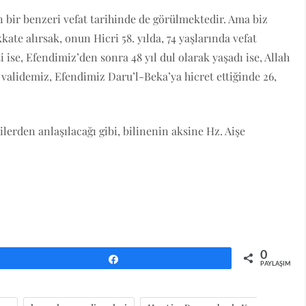
n bir benzeri vefat tarihinde de görülmektedir. Ama biz
kkate alırsak, onun Hicri 58. yılda, 74 yaşlarında vefat
ti ise, Efendimiz’den sonra 48 yıl dul olarak yaşadı ise, Allah
şe validemiz, Efendimiz Daru’l-Beka’ya hicret ettiğinde 26,
lerden anlaşılacağı gibi, bilinenin aksine Hz. Aişe
0
Paylaş
PAYLAŞIMLAR