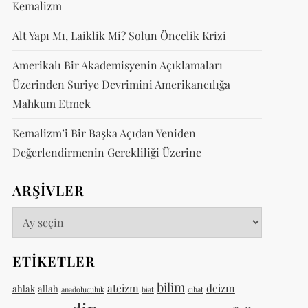
Kemalizm
Alt Yapı Mı, Laiklik Mi? Solun Öncelik Krizi
Amerikalı Bir Akademisyenin Açıklamaları
Üzerinden Suriye Devrimini Amerikancılığa
Mahkum Etmek
Kemalizm’i Bir Başka Açıdan Yeniden
Değerlendirmenin Gerekliliği Üzerine
ARŞIVLER
Arşivler
ETIKETLER
bilim
ateizm
deizm
ahlak
allah
anadoluculuk
biat
cihat