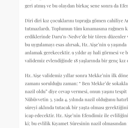
geri atmış ve bu olaydan birkaç sene sonra da Efen
Diri diri kız çocuklarını toprağa gömen cahiliye Ar
tutmazlardı. Toplumun tüm kınamasına rağmen kız
erdiklerinde Daru’n-Nedve’de bir tören düzenler v
bu uygulamayı esas alırsak, Hz. Aişe’nin 9 yaşında 
anlamak gerekecektir. 9 yıldır ay hali görmesi ve 
validemiz evlendiğinde 18 yaşlarında bir genç kız 
Hz. Aişe validemiz yıllar sonra Mekke’nin ilk dön
zamanı sorulduğu zaman: “ Ben Mekke’de sokaklar
nazil oldu” diye cevap vermesi, onun yaşını tespit
Nübüvvetin 3. yada 4. yılında nazil olduğunu hatır
sûreyi aklında tutacak bir yaşta olması gerektiğin
icap edecektir. Hz. Aişe’nin Efendimiz ile evliliği
ki; bu evlilik Kıyamet Sûresinin nazil olmasından