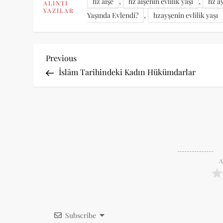
,
,
hz aişe
hz aişenin evlilik yaşı
hz a
ALINTI
YAZILAR
,
Yaşında Evlendi?
hzayşenin evlilik yaşı
Y
Previous
Previous
Post
İslâm Tarihindeki Kadın Hükümdarlar
a
z
ı
g
A
e
z
Subscribe