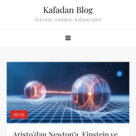
Skip
Kafadan Blog
to
öylesine, rastgele, kafama göre
content
BILIM
Aristo’dan Newton’a, Einstein ve