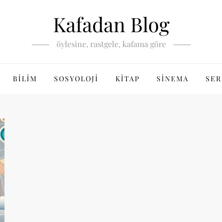
Kafadan Blog
öylesine, rastgele, kafama göre
BILIM
SOSYOLOJI
KITAP
SINEMA
SER