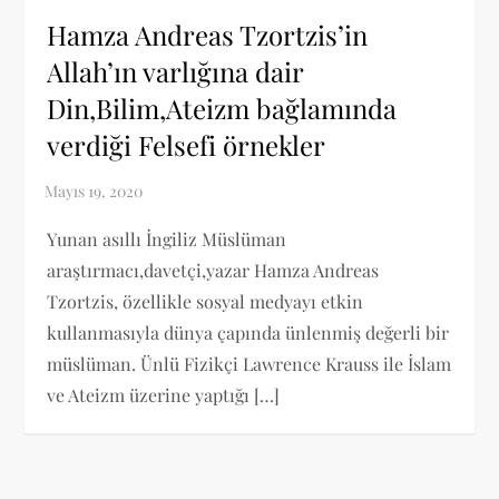
Hamza Andreas Tzortzis’in
Allah’ın varlığına dair
Din,Bilim,Ateizm bağlamında
verdiği Felsefi örnekler
Yunan asıllı İngiliz Müslüman
araştırmacı,davetçi,yazar Hamza Andreas
Tzortzis, özellikle sosyal medyayı etkin
kullanmasıyla dünya çapında ünlenmiş değerli bir
müslüman. Ünlü Fizikçi Lawrence Krauss ile İslam
ve Ateizm üzerine yaptığı […]