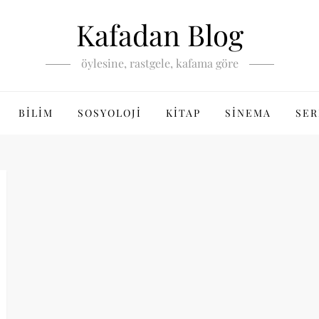
Kafadan Blog
öylesine, rastgele, kafama göre
BILIM
SOSYOLOJI
KITAP
SINEMA
SER