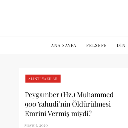
Skip
to
content
ANA SAYFA
FELSEFE
DIN
ALINTI YAZILAR
Peygamber (Hz.) Muhammed
900 Yahudi’nin Öldürülmesi
Emrini Vermiş miydi?