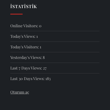
İSTATISTIK
Online Visitors:
0
Today's Views:
1
Today's Visitors:
1
Yesterday's Views:
8
Last 7 Days Views:
27
Last 30 Days Views:
183
Oturum aç