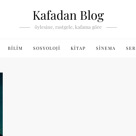
Kafadan Blog
öylesine, rastgele, kafama göre
BILIM
SOSYOLOJI
KITAP
SINEMA
SER