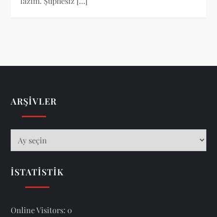
lazım. Şüphesiz […]
ARŞIVLER
Arşivler
İSTATISTIK
Online Visitors:
0