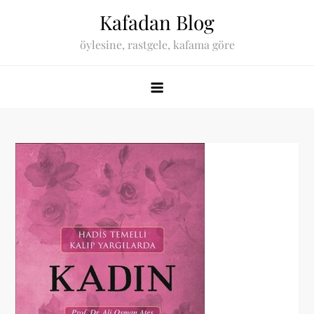
Skip
Kafadan Blog
to
öylesine, rastgele, kafama göre
content