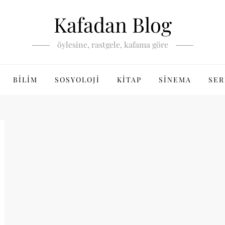
Kafadan Blog
öylesine, rastgele, kafama göre
BILIM
SOSYOLOJI
KITAP
SINEMA
SER