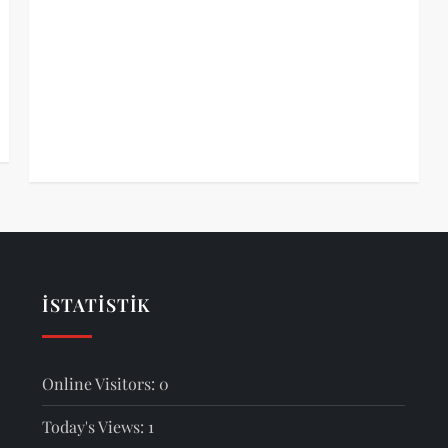
İSTATISTIK
Online Visitors:
0
Today's Views:
1