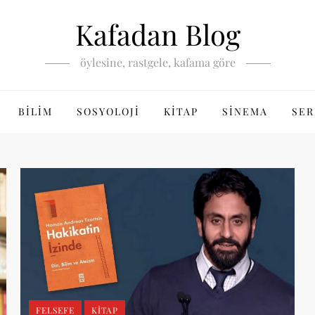
Kafadan Blog
öylesine, rastgele, kafama göre
BILIM
SOSYOLOJI
KITAP
SINEMA
SER
FELSEFE
KITAP