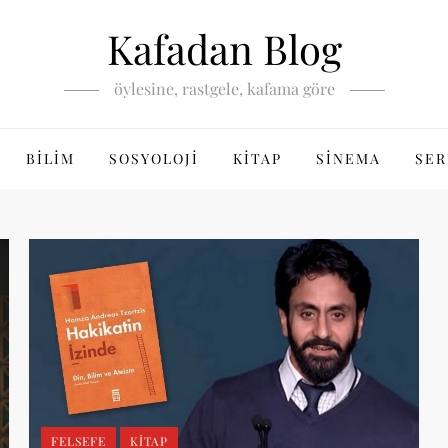
Kafadan Blog
öylesine, rastgele, kafama göre
BILIM
SOSYOLOJI
KITAP
SINEMA
SER
FELSEFE
KITAP