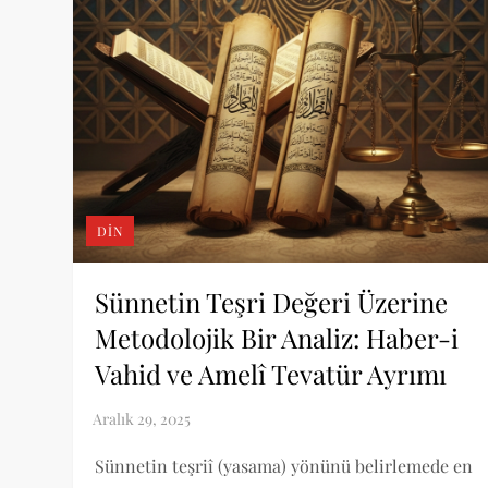
DIN
Sünnetin Teşri Değeri Üzerine
Metodolojik Bir Analiz: Haber-i
Vahid ve Amelî Tevatür Ayrımı
Sünnetin teşriî (yasama) yönünü belirlemede en