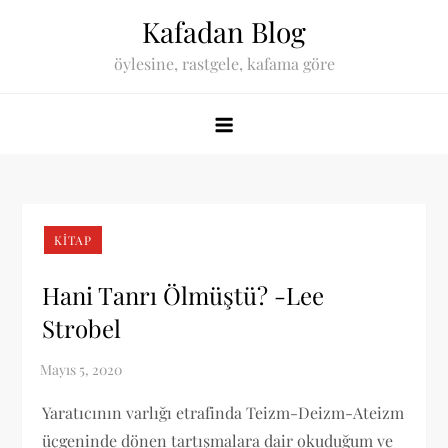
Skip
Kafadan Blog
to
öylesine, rastgele, kafama göre
content
KITAP
Hani Tanrı Ölmüştü? -Lee
Strobel
Yaratıcının varlığı etrafinda Teizm-Deizm-Ateizm
üçgeninde dönen tartışmalara dair okuduğum ve