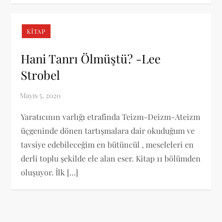
KITAP
Hani Tanrı Ölmüştü? -Lee
Strobel
Yaratıcının varlığı etrafinda Teizm-Deizm-Ateizm
üçgeninde dönen tartışmalara dair okuduğum ve
tavsiye edebileceğim en bütüncül , meseleleri en
derli toplu şekilde ele alan eser. Kitap 11 bölümden
oluşuyor. İlk […]