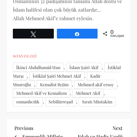
Osmanlının 32 padişahının tamamı Allah dostu ve
İslam halifesi olan çok büyük zatlardır…
Allah Mehmed Akif’e rahmet eylesin.
0
Tweetle
Paylaş
PAYLAŞIMLAR
SOSYOLOJI
,
,
İkinci Abdulhamid Han
İslam Şairi Akif
İstiklal
,
,
Marşı
İstiklal Şairi Mehmet Akif
Kadir
,
,
,
Mısıroğlu
Kemalist Rejim
Mehmed akif ersoy
,
,
Mehmed Akif ve Kemalizm
Mehmet Akif
,
,
osmanlıcılık
Sebilürreşad
Sıratı Müstakim
Y
Previous
Next
Previous
Next
Post
Post
Egemenlik Millete
Fıkıh ve Hadis Usulü