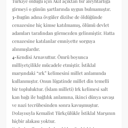
Türkiye olduğu için Akif açıktan bir aleyhtarlığa
girmeyi o günün şartlarında uygun bulmamıştır.
3-
Bugün adına övgüler dizilse de öldüğünde
cenazesine hiç kimse katılmamış, ölümü devlet
adamları tarafından görmezden gelinmiştir. Hatta
cenazesine katılanlar emniyette sorguya
alınmışlardır.
4-
Kendisi Arnavuttur. Ömrü boyunca
milliyetçilikle mücadele etmiştir. İstiklal
marşındaki “ırk” kelimesini millet anlamında
kullanmıştır. Onun lügatinde millet din temelli
bir topluluktur. (İslam milleti) Irk kelimesi salt
kan bağı ile bağlılık anlamına, ikinci dünya savaşı
ve nazi tecrübesinden sonra kavuşmuştur.
Dolayısıyla Kemalist Türkçülükle İstiklal Marşının
hiçbir alakası yoktur.