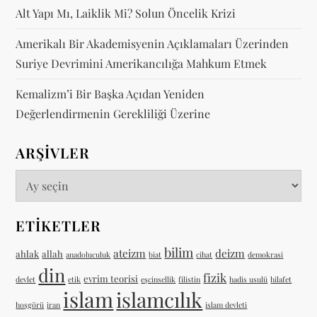
Alt Yapı Mı, Laiklik Mi? Solun Öncelik Krizi
Amerikalı Bir Akademisyenin Açıklamaları Üzerinden
Suriye Devrimini Amerikancılığa Mahkum Etmek
Kemalizm’i Bir Başka Açıdan Yeniden
Değerlendirmenin Gerekliliği Üzerine
ARŞIVLER
Arşivler
ETIKETLER
bilim
ateizm
deizm
ahlak
allah
anadoluculuk
biat
cihat
demokrasi
din
fizik
evrim teorisi
devlet
etik
eşcinsellik
filistin
hadis usulü
hilafet
islam
islamcılık
hoşgörü
iran
islam devleti