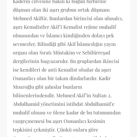
Kaderin cilvesine bakın ki bugün birbirine
düşman olan iki aşırı grubun ortak düşmanı
Mehmed Akiftir. Bunlardan birincisi olan ulusalcı,
aşırı Kemalistler Akif’i Kemalist rejime muhalif
olmasından ve İslamcı kimliğinden dolayı pek
sevmezler. Bilindiği gibi Akif İslamcılığın yayın
organı olan Sıratı Müstakim ve Sebilürreşad
dergilerinin başyazarıdır. Bu gruplardan ikincisi
ise kendileri de anti Kemalist olsalar da aşırı
Osmanlıcı olan bir takım dindarlardır. Kadir
Mısıroğlu gibi şahıslar bunların
bilinenlerindendir. Mehmed Akif’in Sultan 2.
Abdulhamid yönetimini istibdat Abdulhamid’e
muhalif olması ve ölene kadar de bu tutumundan
vazgeçmemesi bu aşırı Osmanlıcı kesimin
tepkisini çekmiştir. Çünkü onlara göre