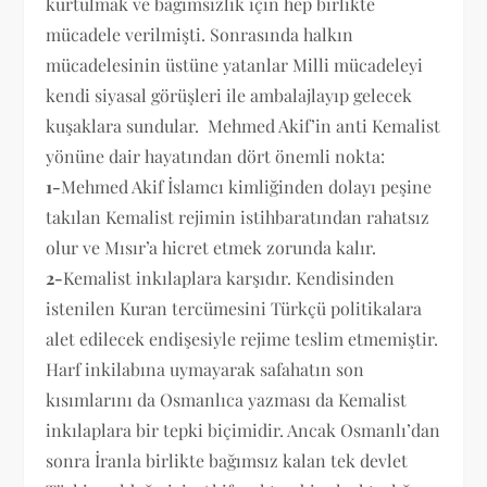
kurtulmak ve bağımsızlık için hep birlikte
mücadele verilmişti. Sonrasında halkın
mücadelesinin üstüne yatanlar Milli mücadeleyi
kendi siyasal görüşleri ile ambalajlayıp gelecek
kuşaklara sundular. Mehmed Akif’in anti Kemalist
yönüne dair hayatından dört önemli nokta:
1-
Mehmed Akif İslamcı kimliğinden dolayı peşine
takılan Kemalist rejimin istihbaratından rahatsız
olur ve Mısır’a hicret etmek zorunda kalır.
2-
Kemalist inkılaplara karşıdır. Kendisinden
istenilen Kuran tercümesini Türkçü politikalara
alet edilecek endişesiyle rejime teslim etmemiştir.
Harf inkilabına uymayarak safahatın son
kısımlarını da Osmanlıca yazması da Kemalist
inkılaplara bir tepki biçimidir. Ancak Osmanlı’dan
sonra İranla birlikte bağımsız kalan tek devlet