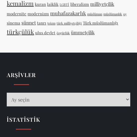
kemalizm
milliyetçilik
kuran
laiklik
liberalizm
LGBTİ
muhafazakarlık
modernite
modernizm
müslüman
müslümanlık
oy
sünnet
sinema
tanrı
Türk müslümanlığı
teizm
türk milliyetçiliği
türkçülük
ümmetçilik
ulus devlet
özgürlük
ARŞIVLER
Arşivler
İSTATISTIK