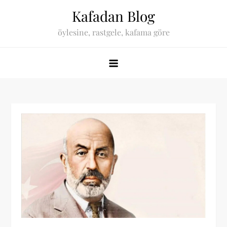
Skip
Kafadan Blog
to
öylesine, rastgele, kafama göre
content