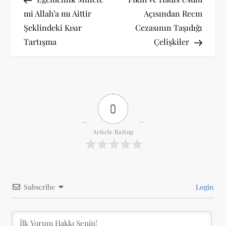
a
mi Allah’a mı Aittir
Açısından Recm
Şeklindeki Kısır
Cezasının Taşıdığı
z
Tartışma
Çelişkiler
ı
g
e
0
z
Article Rating
i
n
Subscribe
Login
m