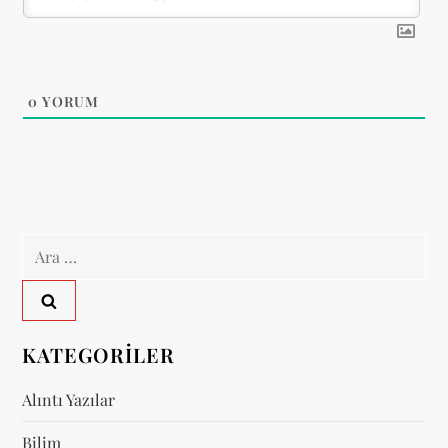
e
s
i
0
YORUM
Arama:
KATEGORILER
Alıntı Yazılar
Bilim