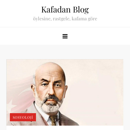
Skip
Kafadan Blog
to
öylesine, rastgele, kafama göre
content
SOSYOLOJI