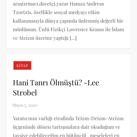
araştırmacı,davetçi,yazar Hamza Andreas
Tzortzis, özellikle sosyal medyayı etkin
kullanmasıyla dünya çapında ünlenmiş değerli bir
müslüman. Ünlü Fizikçi Lawrence Krauss ile İslam
ve Ateizm üzerine yaptığı […]
KITAP
Hani Tanrı Ölmüştü? -Lee
Strobel
Yaratıcının varlığı etrafinda Teizm-Deizm-Ateizm
üçgeninde dönen tartışmalara dair okuduğum ve
tavsiye edebileceğim en bütüncül , meseleleri en