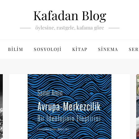
Kafadan Blog
öylesine, rastgele, kafama göre
BILIM
SOSYOLOJI
KITAP
SINEMA
SER