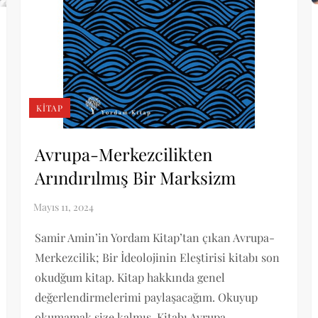
KITAP
Avrupa-Merkezcilikten
Arındırılmış Bir Marksizm
Samir Amin’in Yordam Kitap’tan çıkan Avrupa-
Merkezcilik; Bir İdeolojinin Eleştirisi kitabı son
okudğum kitap. Kitap hakkında genel
değerlendirmelerimi paylaşacağım. Okuyup
okumamak size kalmış. Kitabı Avrupa-