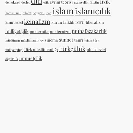
din
fizik
evrim teorisi
demokrasi
devlet
etik
eşcinsellik
filistin
islam
islamcılık
hadis usulü
hilafet
hoşgörü
iran
kemalizm
kuran
laiklik
liberalizm
islam devleti
LGBTİ
muhafazakarlık
milliyetçilik
modernite
modernizm
sünnet
sinema
tanrı
müslüman
müslümanlık
oy
teizm
türk
türkçülük
Türk müslümanlığı
ulus devlet
milliyetçiliği
ümmetçilik
özgürlük