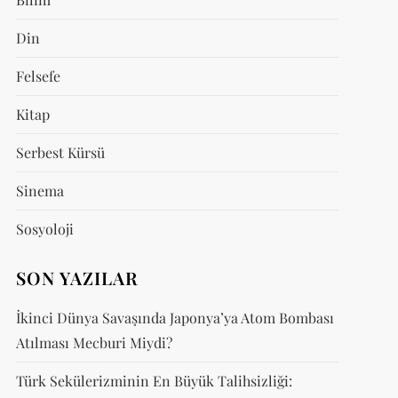
Din
Felsefe
Kitap
Serbest Kürsü
Sinema
Sosyoloji
SON YAZILAR
İkinci Dünya Savaşında Japonya’ya Atom Bombası
Atılması Mecburi Miydi?
Türk Sekülerizminin En Büyük Talihsizliği: