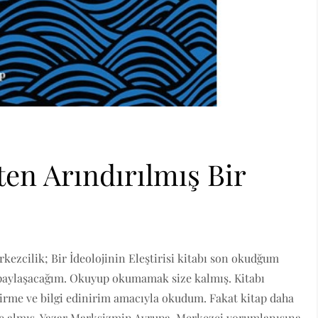
en Arındırılmış Bir
ezcilik; Bir İdeolojinin Eleştirisi kitabı son okudğum
 paylaşacağım. Okuyup okumamak size kalmış. Kitabı
irme ve bilgi edinirim amacıyla okudum. Fakat kitap daha
e almış. Yazar Marksizmin Avrupa-Merkezci yorumlanışına