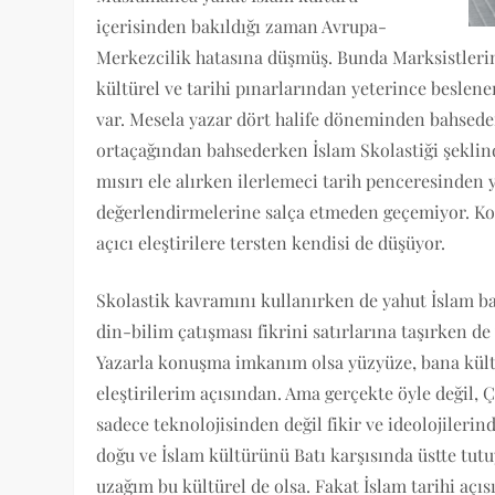
içerisinden bakıldığı zaman Avrupa-
Merkezcilik hatasına düşmüş. Bunda Marksistlerin 
kültürel ve tarihi pınarlarından yeterince besle
var. Mesela yazar dört halife döneminden bahsede
ortaçağından bahsederken İslam Skolastiği şeklin
mısırı ele alırken ilerlemeci tarih penceresinden 
değerlendirmelerine salça etmeden geçemiyor. Ko
açıcı eleştirilere tersten kendisi de düşüyor.
Skolastik kavramını kullanırken de yahut İslam 
din-bilim çatışması fikrini satırlarına taşırken d
Yazarla konuşma imkanım olsa yüzyüze, bana kült
eleştirilerim açısından. Ama gerçekte öyle değil,
sadece teknolojisinden değil fikir ve ideolojiler
doğu ve İslam kültürünü Batı karşısında üstte tut
uzağım bu kültürel de olsa. Fakat İslam tarihi açı