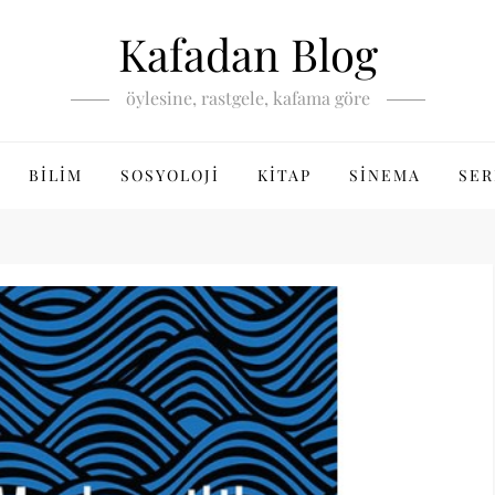
Kafadan Blog
öylesine, rastgele, kafama göre
BILIM
SOSYOLOJI
KITAP
SINEMA
SER