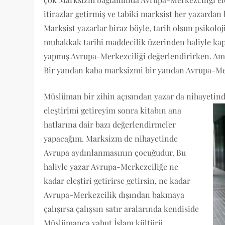
itirazlar getirmiş ve tabiki marksist her yazarda
Marksist yazarlar biraz böyle, tarih olsun psikolo
muhakkak tarihi maddecilik üzerinden haliyle kapi
yapmış Avrupa-Merkezciliği değerlendirirken. Am
Bir yandan kaba marksizmi bir yandan Avrupa-Merk
Müslüman bir zihin açısından yazar da nihayetin
eleştirimi getireyim sonra kitabın
ana
hatlarına dair bazı değerlendirmeler
yapacağım. Marksizm de nihayetinde
Avrupa aydınlanmasının çocuğudur. Bu
haliyle yazar Avrupa-Merkezciliğe ne
kadar eleştiri getirirse getirsin, ne kadar
Avrupa-Merkezcilik dışından bakmaya
çalışırsa çalışsın satır aralarında kendiside
Müslümanca yahut İslam kültürü