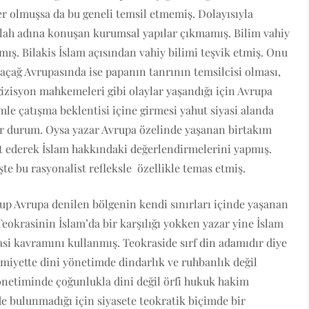
r olmuşsa da bu geneli temsil etmemiş. Dolayısıyla
Allah adına konuşan kurumsal yapılar çıkmamış. Bilim vahiy
ış. Bilakis İslam açısından vahiy bilimi teşvik etmiş. Onu
çağ Avrupasında ise papanın tanrının temsilcisi olması,
izisyon mahkemeleri gibi olaylar yaşandığı için Avrupa
e çatışma beklentisi içine girmesi yahut siyasi alanda
 bir durum. Oysa yazar Avrupa özelinde yaşanan birtakım
et ederek İslam hakkındaki değerlendirmelerini yapmış.
üşte bu rasyonalist refleksle özellikle temas etmiş.
olup Avrupa denilen bölgenin kendi sınırları içinde yaşanan
Teokrasinin İslam’da bir karşılığı yokken yazar yine İslam
asi kavramını kullanmış. Teokraside sırf din adamıdır diye
lamiyette dini yönetimde dindarlık ve ruhbanlık değil
 yönetiminde çoğunlukla dini değil örfi hukuk hakim
e bulunmadığı için siyasete teokratik biçimde bir