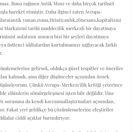
maz. Buna rağmen Antik Mısır ve daha birçok tarihsel
şla hareket etmiştir. Daha ilginci zaten Avrupa-
gulara(antik yunan,roma,Hristiyanlık,rönesans,kapitalizm)
si Marksizmi tarihi maddecilik merkezli bir dayatmaya
rminist anlatının sonucu bizi bir şeyleri dayatmaya
eya üsttenci iddialardan kurtulmamızı sağlayacak farklı
r.
lemelerine gelirsek, oldukça güzel tespitler ve öneriler
an kalmadı, ama diğer düşünceler açısından örnek
 düşünüyorum. Çünkü Avrupa-Merkezcilik kritiği yeterince
lde zihinlerin sömürgeleşmesi işten bile değildir. Yine
ktı sorusuna da kendi kavramsallaştırmaları açısından,
. Fakat yeri geldikçe bu çözümlemelerine eleştiriler
dialar ciddi açıklar barındırıyor.