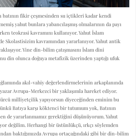
batının fikir çeşmesinden su içtikleri kadar kendi
nememiş yahut bunlara yabancılaşmış olmalarının da payı
rken teokrasi kavramını kullanıyor. Yahut İslam
de Skolastisizim kavramından yararlanıyor. Yahut antik
yaklaşıyor. Yine din-bilim çatışmasını İslam dini
nu din olunca doğuya metafizik üzerinden yaptığı ufuk
bağlamında akıl-vahiy değerlendirmelerinin arkaplanında
e yazar Avrupa-Merkezci bir yaklaşımla hareket ediyor.
ürcü milliyetçilik yapıyorsun diyeceğinden eminim bu
 Çünkü Batıya karşı köktenci bir tutumum yok, Batının
inden de yararlanmamız gerektiğini düşünüyorum. Yahut
uyor değilim. Herhangi bir üstünlükçü, ırkçı söylemden
sından baktığımızda Avrupa ortaçağındaki gibi bir din-bilim