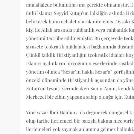
müdahalede bulunulmasına gerekte olmamıştır. Hatt
ünlü İslamcı Seyyid Kutup’un laikliğin aslında Hri
belirterek bunu cehalet olarak nitelemiş. Oysaki K
kişi ile Allah arasında ruhbanlık veya ruhbanlık k
yönetimi tecrübe edilmemiştir. Bu çerçevede teokr
siyasete teokratik müdahalesi bağlamında düşünd
Çünkü laiklik Hristiyanlığın teokratik idiaları k
İslamcı aydınların birçoğunun eserlerinde rastlad
yönetim olunca “Sezar’ın hakkı Sezar’a” görüşünü
önceki döneminde Hristiyanlık açısından da yönet
Kutup’un tespiti yerinde iken Samir Amin, kendi k
Merkezci bir zihin yapısına sahip olduğu için Kutu
Yine yazar İbni Haldun’a da değinerek döngüsel ta
olup tarihe ilerlemeci bir bakışla bakma mecbur
ilerlemeleri yok saymak anlamına gelmez halbuki.