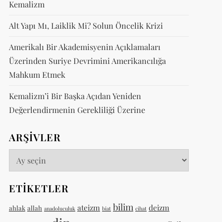
Kemalizm
Alt Yapı Mı, Laiklik Mi? Solun Öncelik Krizi
Amerikalı Bir Akademisyenin Açıklamaları
Üzerinden Suriye Devrimini Amerikancılığa
Mahkum Etmek
Kemalizm’i Bir Başka Açıdan Yeniden
Değerlendirmenin Gerekliliği Üzerine
ARŞIVLER
Arşivler
ETIKETLER
bilim
ateizm
deizm
ahlak
allah
anadoluculuk
biat
cihat