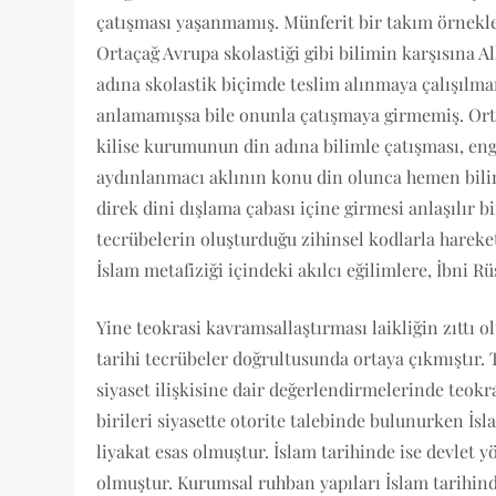
çatışması yaşanmamış. Münferit bir takım örnekle
Ortaçağ Avrupa skolastiği gibi bilimin karşısına 
adına skolastik biçimde teslim alınmaya çalışılmam
anlamamışsa bile onunla çatışmaya girmemiş. Orta
kilise kurumunun din adına bilimle çatışması, eng
aydınlanmacı aklının konu din olunca hemen biliml
direk dini dışlama çabası içine girmesi anlaşılır
tecrübelerin oluşturduğu zihinsel kodlarla harek
İslam metafiziği içindeki akılcı eğilimlere, İbni R
Yine teokrasi kavramsallaştırması laikliğin zıttı 
tarihi tecrübeler doğrultusunda ortaya çıkmıştır. 
siyaset ilişkisine dair değerlendirmelerinde teokr
birileri siyasette otorite talebinde bulunurken İs
liyakat esas olmuştur. İslam tarihinde ise devlet
olmuştur. Kurumsal ruhban yapıları İslam tarihind