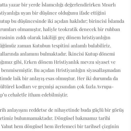
a yazar bir yerde İslamcılığı değerlendirirken Mısırlı
stiyanlığa uyan bir düşünce olduğunu ifade ettiğini
utup bu düşüncesinde iki açıdan haklıdır; birincisi İslamda
urumları olmamıştır, haliyle teokratik denecek bir ruhban
asinin zıddı olarak lakiliği geç dönem hristiyanlığın
üğümüz zaman Kutubun tespitini anlamlı bulabiliriz.
oşullarında anlamını bulmaktadır. İkincisi Kutup dönemi
ığımız gibi, Erken dönem Hristiyanlık mevzu siyaset ve
 benmisemiştir. Bu açıdan Hristiyanlığın siyasallaşmadan
imde laik bir anlayış esas olmuştur. Her iki durumda da
ültürel kodları ve geçmişi açısından çok fazla Avrupa-
p’u cehaletle itham edebilmiştir.
rih anlayışını reddetse de nihayetinde buda güçlü bir görüş
iyetimiz bulunmamaktadır. Döngüsel bakmamız tarihi
 Yahut hem döngüsel hem ilerlemeci bir tarihsel çizginin