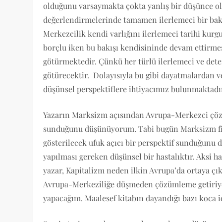
olduğunu varsaymakta çokta yanlış bir düşünce ol
değerlendirmelerinde tamamen ilerlemeci bir bakı
Merkezcilik kendi varlığını ilerlemeci tarihi kur
borçlu iken bu bakışı kendisininde devam ettirme
götürmektedir. Çünkü her türlü ilerlemeci ve dete
götürecektir. Dolayısıyla bu gibi dayatmalardan v
düşünsel perspektiflere ihtiyacımız bulunmaktadı
Yazarın Marksizm açısından Avrupa-Merkezci çözüm
sunduğunu düşünüyorum. Tabi bugün Marksizm fil
gösterilecek ufuk açıcı bir perspektif sunduğunu
yapılması gereken düşünsel bir hastalıktır. Aksi ha
yazar, Kapitalizm neden ilkin Avrupa’da ortaya çı
Avrupa-Merkeziliğe düşmeden çözümleme getiriyor
yapacağım. Maalesef kitabın dayandığı bazı koca id