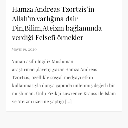
Hamza Andreas Tzortzis’in
Allah’ın varlığına dair
Din,Bilim,Ateizm bağlamında
verdiği Felsefi örnekler
Yunan asıllı İngiliz Müslüman
araştırmacı,davetçi,yazar Hamza Andreas
Tzortzis, özellikle sosyal medyayı etkin
kullanmasıyla dünya çapında ünlenmiş değerli bir
müslüman. Ünlü Fizikçi Lawrence Krauss ile İslam
ve Ateizm üzerine yaptığı […]