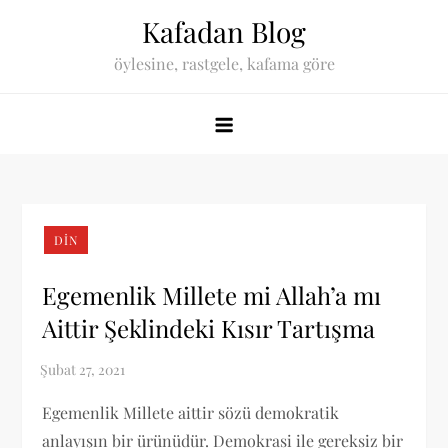
Skip
Kafadan Blog
to
öylesine, rastgele, kafama göre
content
DIN
Egemenlik Millete mi Allah’a mı
Aittir Şeklindeki Kısır Tartışma
Egemenlik Millete aittir sözü demokratik
anlayışın bir ürünüdür. Demokrasi ile gereksiz bir