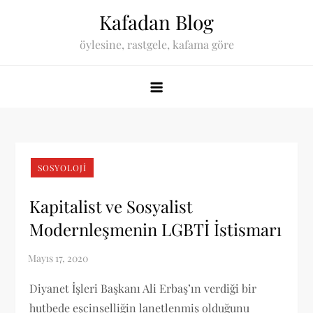
Skip
Kafadan Blog
to
öylesine, rastgele, kafama göre
content
SOSYOLOJI
Kapitalist ve Sosyalist
Modernleşmenin LGBTİ İstismarı
Diyanet İşleri Başkanı Ali Erbaş’ın verdiği bir
hutbede eşcinselliğin lanetlenmiş olduğunu