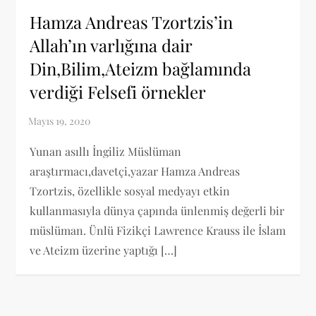
Hamza Andreas Tzortzis’in
Allah’ın varlığına dair
Din,Bilim,Ateizm bağlamında
verdiği Felsefi örnekler
Yunan asıllı İngiliz Müslüman
araştırmacı,davetçi,yazar Hamza Andreas
Tzortzis, özellikle sosyal medyayı etkin
kullanmasıyla dünya çapında ünlenmiş değerli bir
müslüman. Ünlü Fizikçi Lawrence Krauss ile İslam
ve Ateizm üzerine yaptığı […]