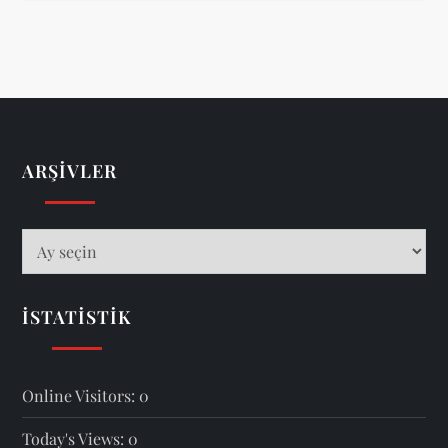
ARŞIVLER
Arşivler
İSTATISTIK
Online Visitors:
0
Today's Views:
0