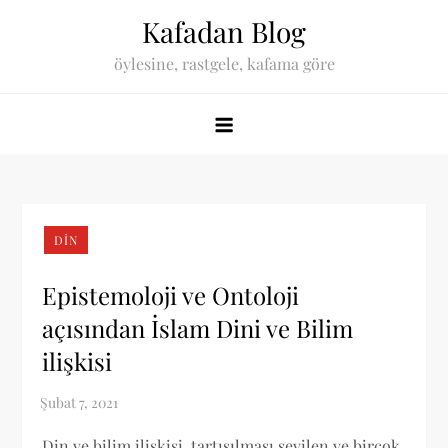
Skip
Kafadan Blog
to
öylesine, rastgele, kafama göre
content
DIN
Epistemoloji ve Ontoloji
açısından İslam Dini ve Bilim
ilişkisi
Din ve bilim ilişkisi, tartışılması sevilen ve birçok